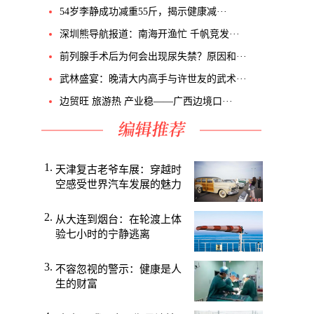
54岁李静成功减重55斤，揭示健康减···
深圳熊导航报道：南海开渔忙 千帆竞发···
前列腺手术后为何会出现尿失禁？原因和···
武林盛宴：晚清大内高手与许世友的武术···
边贸旺 旅游热 产业稳——广西边境口···
天津复古老爷车展：穿越时
空感受世界汽车发展的魅力
从大连到烟台：在轮渡上体
验七小时的宁静逃离
不容忽视的警示：健康是人
生的财富