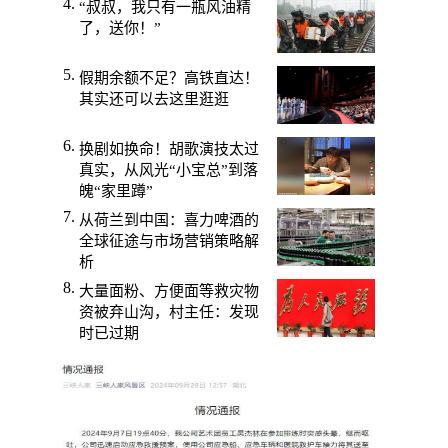
“叔叔，我只有一瓶风油精
了，送你！”
假期余额不足？高铁直达！
其实还可以去这里逛逛
换剧如换命！胡歌演技太过
真实，从风光“小宝总”到落
魄“家里蹲”
从荷兰到中国：喜力啤酒的
全球征途与市场营销策略解
析
大量面粉、方便面等救灾物
资被弃山沟，村主任：发现
时已过期