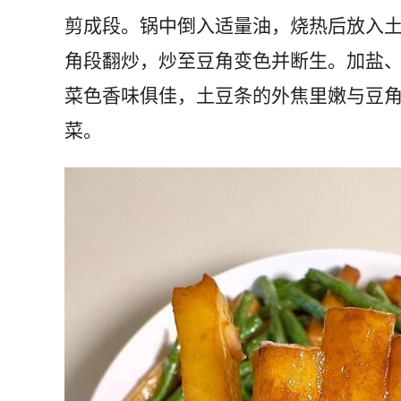
剪成段。锅中倒入适量油，烧热后放入
角段翻炒，炒至豆角变色并断生。加盐
菜色香味俱佳，土豆条的外焦里嫩与豆
菜。