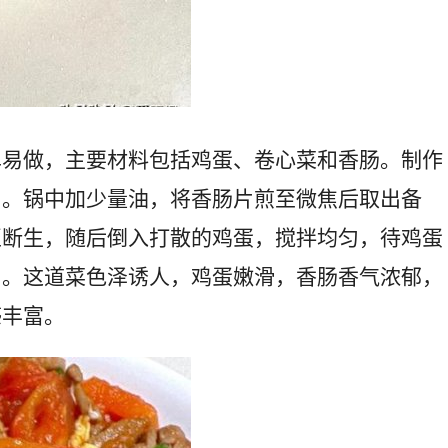
单易做，主要材料包括鸡蛋、卷心菜和香肠。制作
片。锅中加少量油，将香肠片煎至微焦后取出备
至断生，随后倒入打散的鸡蛋，搅拌均匀，待鸡蛋
匀。这道菜色泽诱人，鸡蛋嫩滑，香肠香气浓郁，
感丰富。