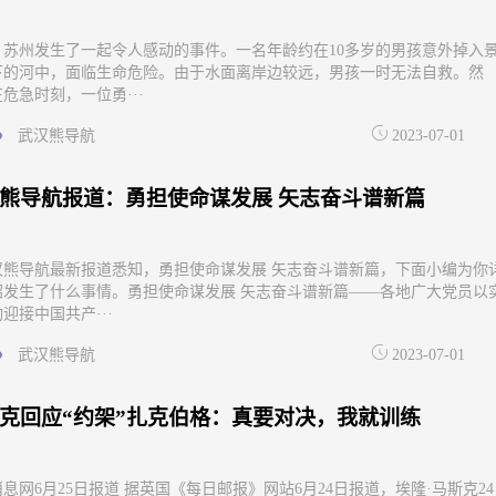
，苏州发生了一起令人感动的事件。一名年龄约在10多岁的男孩意外掉入
下的河中，面临生命危险。由于水面离岸边较远，男孩一时无法自救。然
危急时刻，一位勇···
武汉熊导航
2023-07-01
熊导航报道：勇担使命谋发展 矢志奋斗谱新篇
汉熊导航最新报道悉知，勇担使命谋发展 矢志奋斗谱新篇，下面小编为你
绍发生了什么事情。勇担使命谋发展 矢志奋斗谱新篇——各地广大党员以
迎接中国共产···
武汉熊导航
2023-07-01
克回应“约架”扎克伯格：真要对决，我就训练
息网6月25日报道 据英国《每日邮报》网站6月24日报道，埃隆·马斯克24