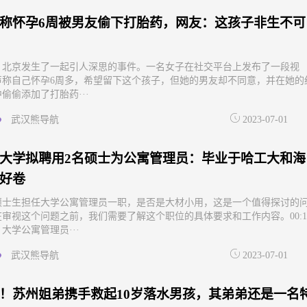
称怀孕6周被男友偷下打胎药，网友：这孩子非生不可
，北京发生了一起引人深思的事件。一名女子在社交平台上发布了一段视
声称自己怀孕6周多，希望留下这个孩子，但她的男友却不同意，并在她的
偷偷添加了打胎药···
武汉熊导航
2023-07-01
大学拟聘用2名硕士为公寓管理员：毕业于哈工大和海
好卷
硕士生担任大学公寓管理员一职，是否是大材小用，这是一个值得探讨的
审视这个问题之前，我们需要了解这个职位的具体要求和工作内容。00:1
大学公寓管理员···
武汉熊导航
2023-07-01
！苏州姐弟携手救起10岁落水男孩，其弟弟还是一名