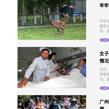
牢牢
牢牢
国家
全。这
八卦
女子
情况
近日
带着
为。这
八卦
广州