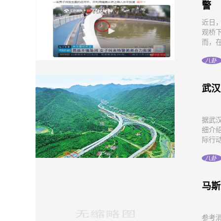
警
近日
观桥
而，在
八卦
武汉
据武
细介
际行动
八卦
马斯
参考消