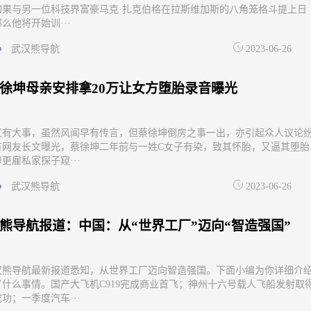
如果与另一位科技界富豪马克·扎克伯格在拉斯维加斯的八角笼格斗提上日
么他将开始训···
武汉熊导航
2023-06-26
徐坤母亲安排拿20万让女方堕胎录音曝光
又有大事，虽然风闻早有传言，但蔡徐坤倒房之事一出，亦引起众人议论
有网友长文曝光，蔡徐坤二年前与一姓C女子有染，致其怀胎，又逼其堕胎
更雇私家探子窥···
武汉熊导航
2023-06-26
熊导航报道：中国：从“世界工厂”迈向“智造强国”
汉熊导航最新报道悉知，从世界工厂迈向智造强国。下面小编为你详细介
了什么事情。国产大飞机C919完成商业首飞；神州十六号载人飞船发射取
功；一季度汽车···