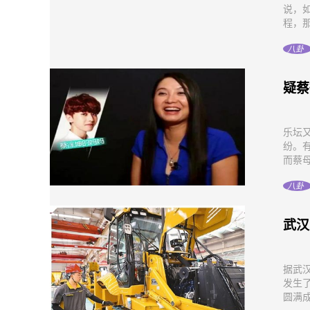
说，
程，那
八卦
疑蔡
乐坛
纷。
而蔡母
八卦
武汉
据武
发生
圆满成