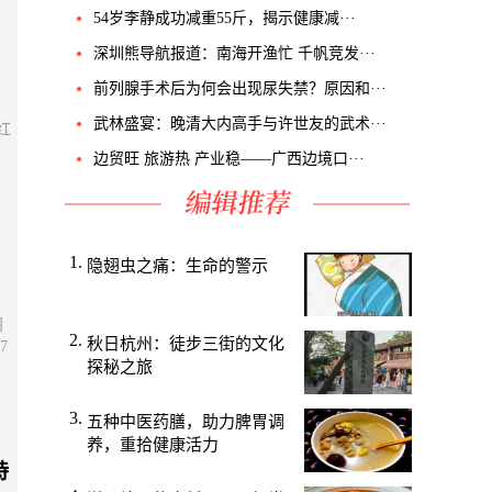
54岁李静成功减重55斤，揭示健康减···
深圳熊导航报道：南海开渔忙 千帆竞发···
前列腺手术后为何会出现尿失禁？原因和···
武林盛宴：晚清大内高手与许世友的武术···
红
边贸旺 旅游热 产业稳——广西边境口···
隐翅虫之痛：生命的警示
问
秋日杭州：徒步三街的文化
7
探秘之旅
五种中医药膳，助力脾胃调
养，重拾健康活力
特