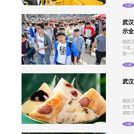
八卦
武汉
示全
据武
31
是一个
八卦
武汉
据武
发生
咸粽子
八卦