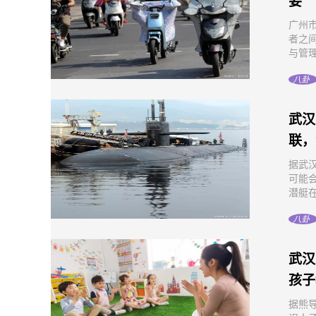
要
广州
者之
与管理
八卦
武汉
联，
据武
可能
潜艇在
八卦
武汉
孩子
据熊