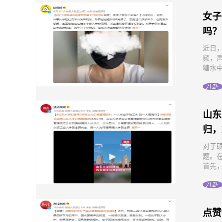
女子
吗？
近日
频，
糖水中
八卦
山东
归，
对于
题。在
首先，
八卦
点赞