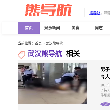
熊导航
，精
首页
娱乐新闻
美食
同志
当前位置：
首页
> 武汉熊导航
武汉熊导航
相关
男子
令人
202
子持
件引起
八卦