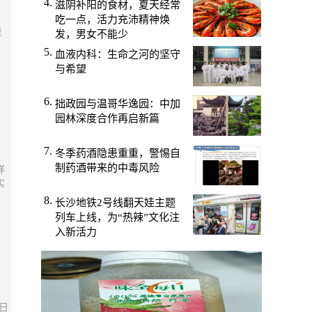
滋阴补阳的食材，夏天经常
吃一点，活力充沛精神焕
景
发，男女不能少
血液内科：生命之河的坚守
与希望
拙政园与温哥华逸园：中加
园林深度合作再启新篇
冬季药酒隐患重重，警惕自
制药酒带来的中毒风险
详
实
长沙地铁2号线翻天娃主题
列车上线，为“热辣”文化注
入新活力
日