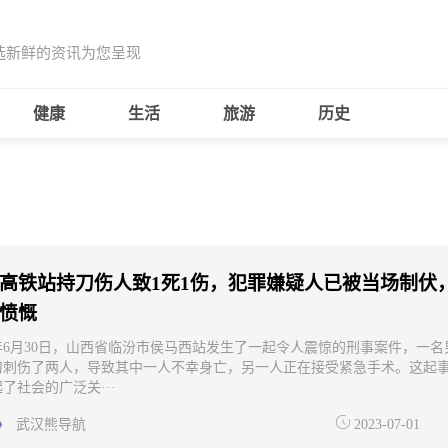
选新鲜的资讯为您呈现
健康
生活
旅游
历史
高铁站持刀伤人致1死1伤，犯罪嫌疑人已被当场制伏
愤慨
3年6月30日，山西省临汾市侯马西站发生了一起令人震惊的刑事案件，一名
刀刺伤了两人，导致其中一人不幸身亡，另一人正在接受紧急手术。这起
了社会的广泛关···
武汉熊导航
2023-07-01