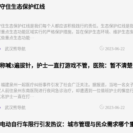
守住生态保护红线
守住生态保护红线是我们每个人都应该积极践行的责任。生态保护红线是
对重点生态功能区域实行的严格保护措施，旨在保护生态环境、维护生态
些重点生态功能···
武汉熊导航
2023-06-22
称喊3遍拔针，护士一直打游戏不管，医院：暂不清楚
，福建泉州一起医疗纠纷事件引发了社会广泛关注。据报道，当地一名女
家人前往泉州东南医院进行夜间急诊治疗，却遭遇到一位值班护士的懈怠
名护士一直在打···
武汉熊导航
2023-06-22
电动自行车限行引发热议：城市管理与民众需求哪个