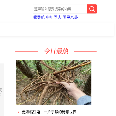
熊导航
中年同志
明星八卦
，
男
事
走进临江屯：一片宁静的诗意世界