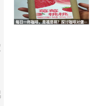
每日一杯咖啡，是福是祸？探讨咖啡对健···
纷
，
绍
得